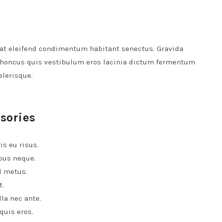
at eleifend condimentum habitant senectus. Gravida
 rhoncus quis vestibulum eros lacinia dictum fermentum
elerisque.
sories
s eu risus.
bus neque.
d metus.
t.
la nec ante.
quis eros.