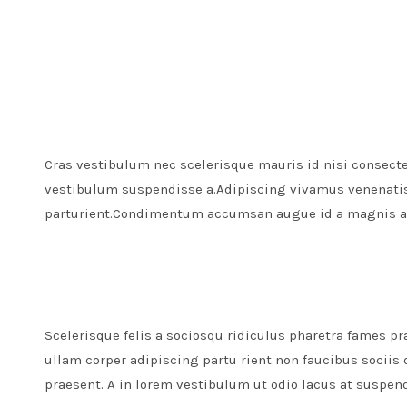
Cras vestibulum nec scelerisque mauris id nisi consectet
vestibulum suspendisse a.Adipiscing vivamus venenatis e
parturient.Condimentum accumsan augue id a magnis a
Scelerisque felis a sociosqu ridiculus pharetra fames
ullam corper adipiscing partu rient non faucibus socii
praesent. A in lorem vestibulum ut odio lacus at suspen