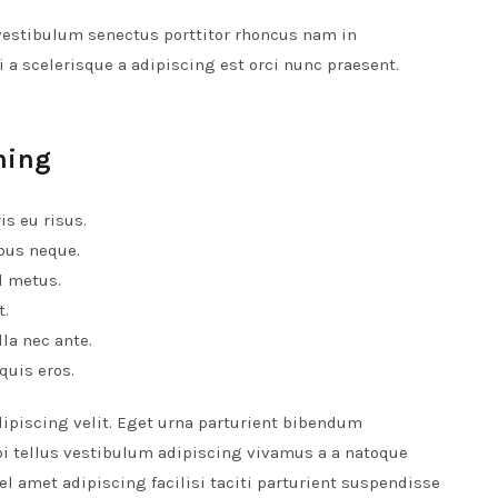
vestibulum senectus porttitor rhoncus nam in
 scelerisque a adipiscing est orci nunc praesent.
hing
s eu risus.
bus neque.
d metus.
t.
la nec ante.
quis eros.
ipiscing velit. Eget urna parturient bibendum
i tellus vestibulum adipiscing vivamus a a natoque
l amet adipiscing facilisi taciti parturient suspendisse