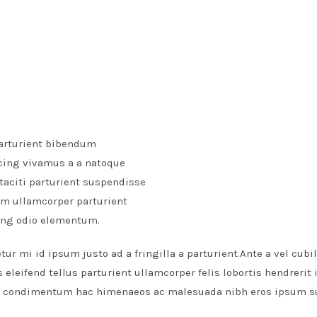
parturient bibendum
cing vivamus a a natoque
taciti parturient suspendisse
um ullamcorper parturient
ing odio elementum.
ur mi id ipsum justo ad a fringilla a parturient.Ante a vel cubi
leifend tellus parturient ullamcorper felis lobortis hendrerit 
 condimentum hac himenaeos ac malesuada nibh eros ipsum su