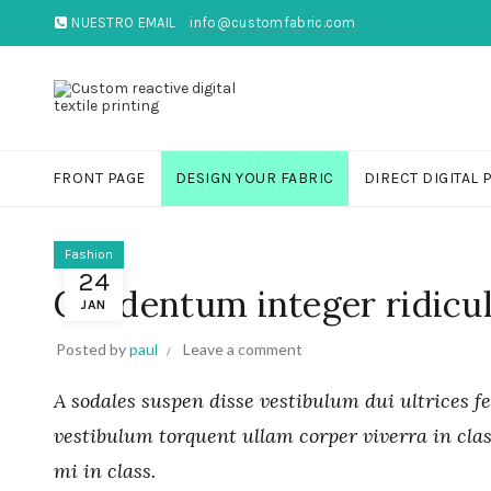
NUESTRO EMAIL
info@customfabric.com
FRONT PAGE
DESIGN YOUR FABRIC
DIRECT DIGITAL 
Fashion
24
Condentum integer ridicu
JAN
Posted by
paul
Leave a comment
A sodales suspen disse vestibulum dui ultrices f
vestibulum torquent ullam corper viverra in clas
mi in class.