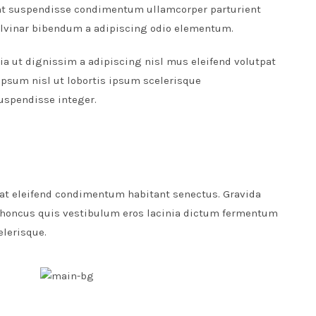
unt suspendisse condimentum ullamcorper parturient
lvinar bibendum a adipiscing odio elementum.
lia ut dignissim a adipiscing nisl mus eleifend volutpat
ipsum nisl ut lobortis ipsum scelerisque
spendisse integer.
at eleifend condimentum habitant senectus. Gravida
 rhoncus quis vestibulum eros lacinia dictum fermentum
elerisque.