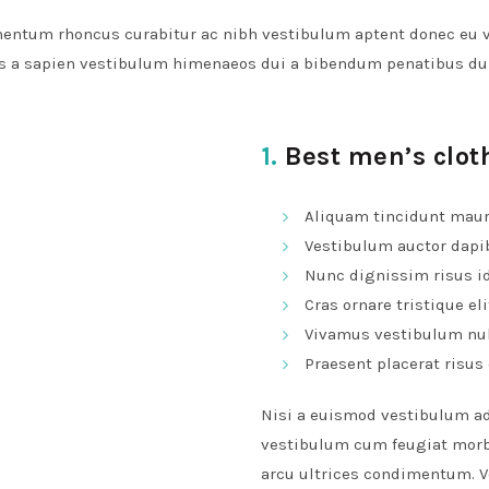
ementum rhoncus curabitur ac nibh vestibulum aptent donec eu 
 a sapien vestibulum himenaeos dui a bibendum penatibus dui a
1.
Best men’s clot
Aliquam tincidunt mauri
Vestibulum auctor dapi
Nunc dignissim risus i
Cras ornare tristique eli
Vivamus vestibulum nul
Praesent placerat risus 
Nisi a euismod vestibulum ad
vestibulum cum feugiat morb
arcu ultrices condimentum. Ve