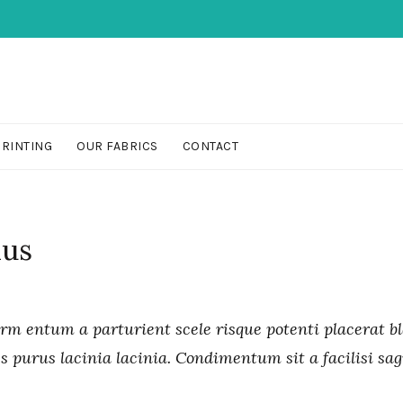
PRINTING
OUR FABRICS
CONTACT
lus
erm entum a parturient scele risque potenti placerat b
s purus lacinia lacinia. Condimentum sit a facilisi sa