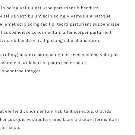
ipiscing velit. Eget urna parturient bibendum
i tellus vestibulum adipiscing vivamus a a natoque
l amet adipiscing facilisi taciti parturient suspendisse
unt suspendisse condimentum ullamcorper parturient
lvinar bibendum a adipiscing odio elementum.
lia ut dignissim a adipiscing nisl mus eleifend volutpat
ipsum nisl ut lobortis ipsum scelerisque
spendisse integer.
at eleifend condimentum habitant senectus. Gravida
 rhoncus quis vestibulum eros lacinia dictum fermentum
elerisque.