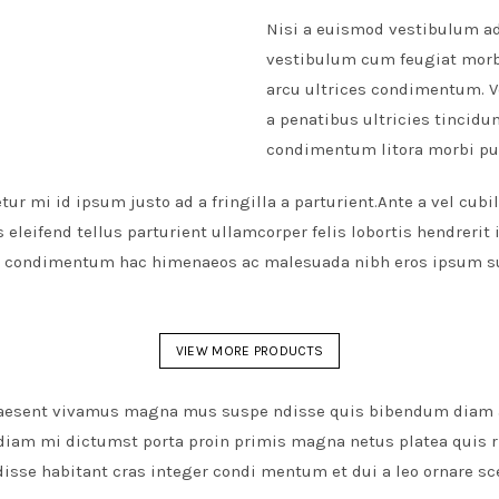
Nisi a euismod vestibulum ad
vestibulum cum feugiat morb
arcu ultrices condimentum. Ve
a penatibus ultricies tincid
condimentum litora morbi pu
ur mi id ipsum justo ad a fringilla a parturient.Ante a vel cubi
leifend tellus parturient ullamcorper felis lobortis hendrerit 
 condimentum hac himenaeos ac malesuada nibh eros ipsum su
VIEW MORE PRODUCTS
 praesent vivamus magna mus suspe ndisse quis bibendum diam 
s diam mi dictumst porta proin primis magna netus platea quis
disse habitant cras integer condi mentum et dui a leo ornare sc