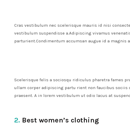
Cras vestibulum nec scelerisque mauris id nisi consectet
vestibulum suspendisse a.Adipiscing vivamus venenatis e
parturient.Condimentum accumsan augue id a magnis a
Scelerisque felis a sociosqu ridiculus pharetra fames
ullam corper adipiscing partu rient non faucibus socii
praesent. A in lorem vestibulum ut odio lacus at suspen
2.
Best women’s clothing