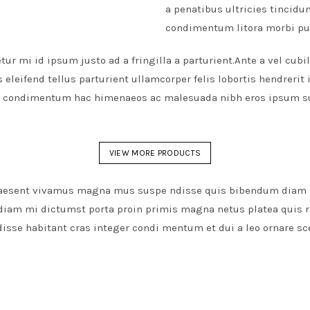
a penatibus ultricies tincid
condimentum litora morbi pu
ur mi id ipsum justo ad a fringilla a parturient.Ante a vel cubi
leifend tellus parturient ullamcorper felis lobortis hendrerit 
 condimentum hac himenaeos ac malesuada nibh eros ipsum su
VIEW MORE PRODUCTS
 praesent vivamus magna mus suspe ndisse quis bibendum diam 
s diam mi dictumst porta proin primis magna netus platea quis
disse habitant cras integer condi mentum et dui a leo ornare sc